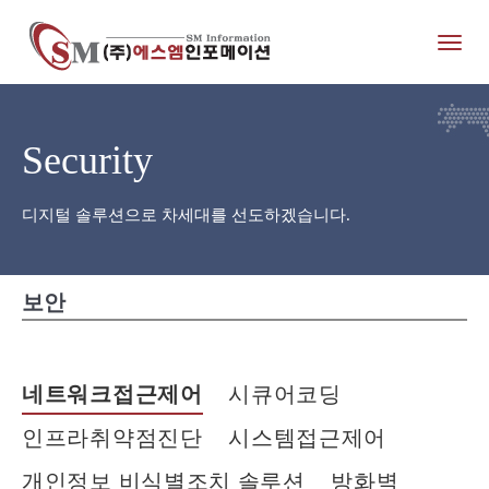
Toggl
naviga
Security
디지털 솔루션으로 차세대를 선도하겠습니다.
보안
네트워크접근제어
시큐어코딩
인프라취약점진단
시스템접근제어
개인정보 비식별조치 솔루션
방화벽