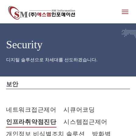
Toggl
naviga
Security
디지털 솔루션으로 차세대를 선도하겠습니다.
보안
네트워크접근제어
시큐어코딩
인프라취약점진단
시스템접근제어
개인정보 비식별조치 솔루션
방화벽